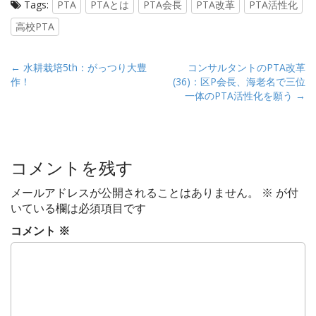
Tags:
PTA
PTAとは
PTA会長
PTA改革
PTA活性化
高校PTA
P
← 水耕栽培5th：がっつり大豊
コンサルタントのPTA改革
作！
(36)：区P会長、海老名で三位
o
一体のPTA活性化を願う →
s
t
n
a
コメントを残す
v
メールアドレスが公開されることはありません。
※
が付
i
いている欄は必須項目です
g
コメント
※
a
t
i
o
n