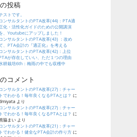
近の投稿
テストです。
コンサルタントのPTA改革(44)：PTA適
正化・活性化ガイドのための公開講演
を、Youtubeにアップしました！
コンサルタントのPTA改革(43) ：改め
て、PTA会計の『適正化』を考える
コンサルタントのPTA改革(42)：上位
PTAが存在していい、ただ１つの理由
水耕栽培6th：梅雨の中でも収穫中
近のコメント
コンサルタントのPTA改革(27)：チャー
トでわかる！毎年良くなるPTAとは？
に
dmiyata
より
コンサルタントのPTA改革(27)：チャー
トでわかる！毎年良くなるPTAとは？
に
熊脇まい
より
コンサルタントのPTA改革(21)：チャー
トでわかる！健全なPTA会計の作り方
に