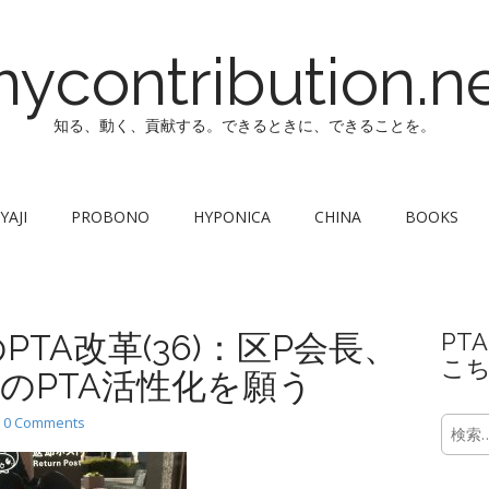
ycontribution.n
知る、動く、貢献する。できるときに、できることを。
YAJI
PROBONO
HYPONICA
CHINA
BOOKS
TA改革(36)：区P会長、
PT
こ
のPTA活性化を願う
•
0 Comments
検
索: