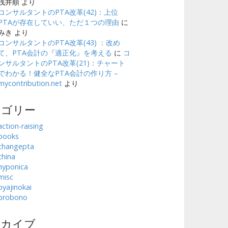
浅井順
より
コンサルタントのPTA改革(42)：上位
PTAが存在していい、ただ１つの理由
に
みき
より
コンサルタントのPTA改革(43) ：改め
て、PTA会計の『適正化』を考える
に
コ
ンサルタントのPTA改革(21)：チャート
でわかる！健全なPTA会計の作り方 –
mycontribution.net
より
テゴリー
action-raising
books
changepta
china
hyponica
misc
oyajinokai
probono
ーカイブ