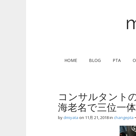
m
M
S
HOME
BLOG
PTA
O
k
a
i
i
p
n
t
m
o
コンサルタントのP
e
c
海老名で三位一体
n
o
n
u
by
dmiyata
on
11月 21, 2018
in
changepta
t
e
n