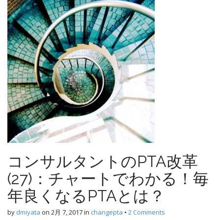
コンサルタントのPTA改革
(27)：チャートでわかる！毎
年良くなるPTAとは？
by
dmiyata
on
2月 7, 2017
in
changepta
•
2 Comments