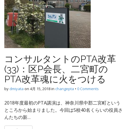
コンサルタントのPTA改革
(33)：区P会長、二宮町の
PTA改革魂に火をつける
by
dmiyata
on
4月 15, 2018
in
changepta
•
0 Comments
2018年度最初のPTA講演は、神奈川県中郡二宮町という
ところから始まりました。今回は5校40名くらいの役員さ
んたちの新…