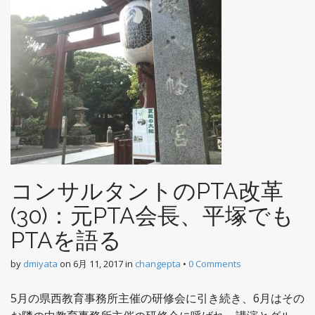
コンサルタントのPTA改革
(30)：元PTA会長、平塚でも
PTAを語る
by
dmiyata
on
6月 11, 2017
in
changepta
•
0 Comments
5月の県西教育事務所主催の研修会に引き続き、6月はその