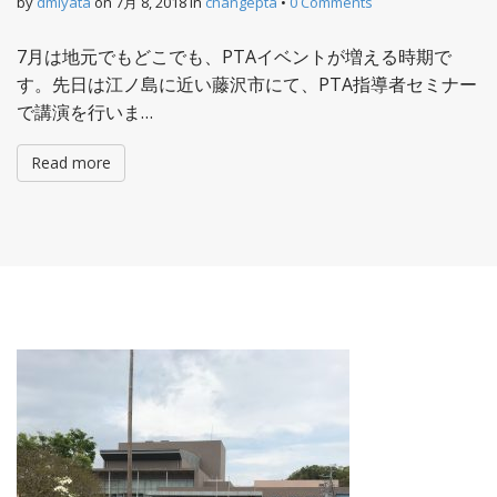
by
dmiyata
on
7月 8, 2018
in
changepta
•
0 Comments
7月は地元でもどこでも、PTAイベントが増える時期で
す。先日は江ノ島に近い藤沢市にて、PTA指導者セミナー
で講演を行いま…
Read more