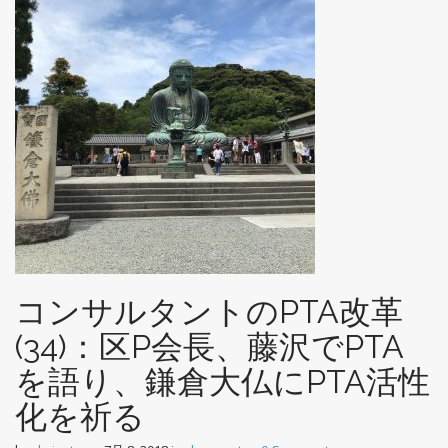
n
t
コンサルタントのPTA改革
(34)：区P会長、藤沢でPTA
を語り、鎌倉大仏にPTA活性
化を祈る