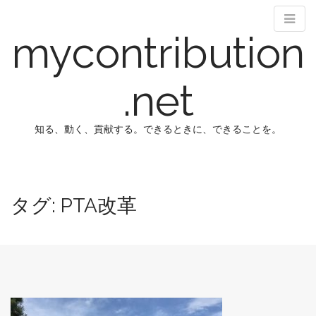
mycontribution
.net
知る、動く、貢献する。できるときに、できることを。
M
S
k
a
i
i
タグ:
PTA改革
p
n
t
m
o
e
c
n
o
n
u
t
e