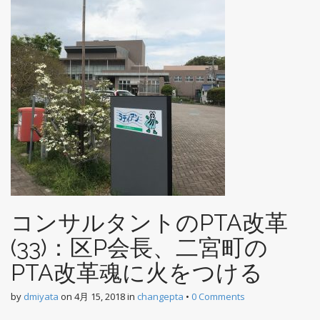
n
t
コンサルタントのPTA改革
(33)：区P会長、二宮町の
PTA改革魂に火をつける
by
dmiyata
on
4月 15, 2018
in
changepta
•
0 Comments