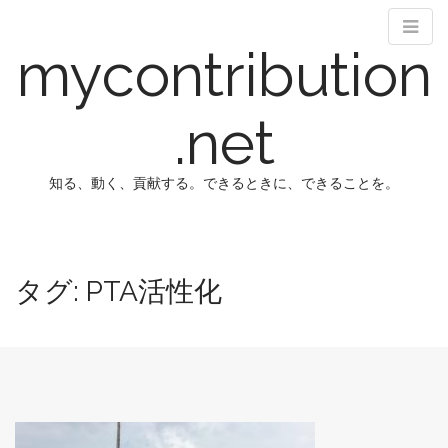
mycontribution
.net
知る、動く、貢献する。できるときに、できることを。
M
S
k
a
i
i
タグ:
PTA活性化
p
n
t
m
o
e
c
n
o
n
u
t
e