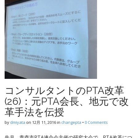
コンサルタントのPTA改革
(26)：元PTA会長、地元で改
革手法を伝授
by
dmiyata
on
12月 11, 2016
in
changepta
•
0 Comments
先月、青森市PTA連合会主催の研究大会で、PTA改革につ